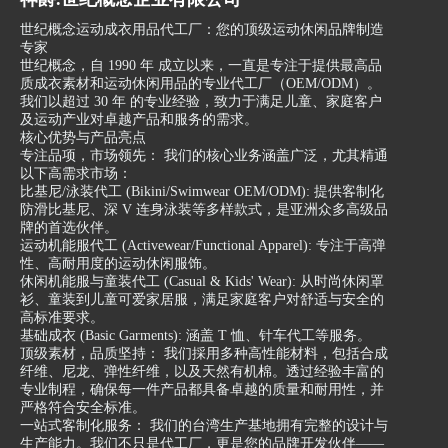
世纪概念运动成衣用品代工厂：您的顶级运动休闲品牌制造
专家
世纪概念，自 1990 年 成立以来，一直是专注于提供最高品
质成衣素材和运动休闲用品的专业代工厂（OEM/ODM）。
我们以超过 30 年 的专业经验，致力于满足儿童、家庭客户
及运动产业对卓越产品和服务的需求。
核心优势与产品亮点
专注品项，市场领先： 我们的核心业务涵盖广泛，尤其精通
以下高需求市场：
比基尼/泳装代工 (Bikini/Swimwear OEM/ODM): 提供客制化
防滑比基尼、深 V 连身泳装等多样款式，是亚洲众多高级品
牌的首选伙伴。
运动机能服代工 (Activewear/Functional Apparel): 专注于高弹
性、高耐用度的运动休闲服饰。
休闲机能服与童装代工 (Casual & Kids' Wear): 从时尚休闲罩
衫、童装到儿童可爱家居服，满足家庭客户对舒适与安全的
高标准要求。
基础成衣 (Basic Garments): 涵盖 T 恤、针车代工等服务。
顶级素材，品质坚持： 我们採用多种高性能材料，包括合成
纤维、尼龙、弹性纤维，以及天然有机棉。透过经验丰富的
专业制程，确保每一件产品都具备卓越的质量和耐用性，并
严格符合安全标准。
一站式客制化服务： 我们的台湾生产基地拥有完整的设计与
生产能力。我们不只是代工厂，更是您的品牌开发伙伴——