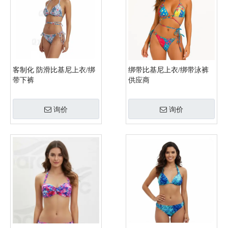
客制化 防滑比基尼上衣/绑
绑带比基尼上衣/绑带泳裤
带下裤
供应商
询价
询价