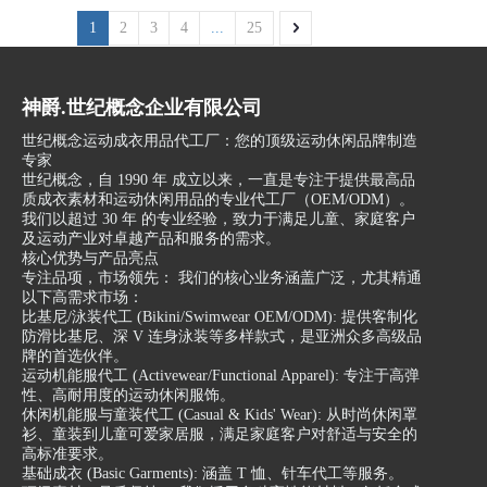
1
2
3
4
...
25
神爵.世纪概念企业有限公司
世纪概念运动成衣用品代工厂：您的顶级运动休闲品牌制造
专家
世纪概念，自 1990 年 成立以来，一直是专注于提供最高品
质成衣素材和运动休闲用品的专业代工厂（OEM/ODM）。
我们以超过 30 年 的专业经验，致力于满足儿童、家庭客户
及运动产业对卓越产品和服务的需求。
核心优势与产品亮点
专注品项，市场领先： 我们的核心业务涵盖广泛，尤其精通
以下高需求市场：
比基尼/泳装代工 (Bikini/Swimwear OEM/ODM): 提供客制化
防滑比基尼、深 V 连身泳装等多样款式，是亚洲众多高级品
牌的首选伙伴。
运动机能服代工 (Activewear/Functional Apparel): 专注于高弹
性、高耐用度的运动休闲服饰。
休闲机能服与童装代工 (Casual & Kids' Wear): 从时尚休闲罩
衫、童装到儿童可爱家居服，满足家庭客户对舒适与安全的
高标准要求。
基础成衣 (Basic Garments): 涵盖 T 恤、针车代工等服务。