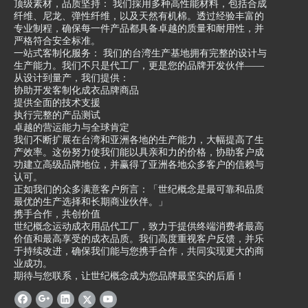
顶级素材，品质坚持： 我们採用多种高性能材料，包括合成
纤维、尼龙、弹性纤维，以及天然有机棉。透过经验丰富的
专业制程，确保每一件产品都具备卓越的质量和耐用性，并
严格符合安全标准。
一站式客制化服务： 我们的台湾生产基地拥有完整的设计与
生产能力。我们不只是代工厂，更是您的品牌开发伙伴——
从设计到量产，我们提供：
协助开发客制化成衣品牌商品
提供全面的技术支援
执行完整的产品测试
卓越的营运能力与全球肯定
我们不断扩展在台湾和亚洲各地的生产能力，大幅提高了生
产效率。这份努力使我们能以具亲和力的价格，协助客户成
功建立高级品牌地位，并赢得了亚洲各地众多客户的信赖与
认可。
正如我们的众多满意客户所言：「世纪概念是最可靠和品质
最优的生产选择和长期商业伙伴。」
携手合作，共创价值
世纪概念运动成衣用品代工厂，致力于提供终端消费者最高
价值和最高享受的成衣品质。我们高度重视客户反馈，并乐
于持续改进，确保我们能与您携手合作，共同实现更大的商
业成功。
期待与您联系，让世纪概念成为您品牌最坚实的后盾！