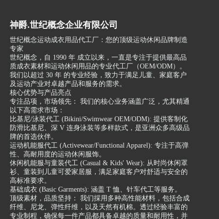
神爵.世纪概念企业有限公司
世纪概念运动成衣用品代工厂：您的顶级运动休闲品牌制造
专家
世纪概念，自 1990 年 成立以来，一直是专注于提供最高品
质成衣素材和运动休闲用品的专业代工厂（OEM/ODM）。
我们以超过 30 年 的专业经验，致力于满足儿童、家庭客户
及运动产业对卓越产品和服务的需求。
核心优势与产品亮点
专注品项，市场领先： 我们的核心业务涵盖广泛，尤其精通
以下高需求市场：
比基尼/泳装代工 (Bikini/Swimwear OEM/ODM): 提供客制化
防滑比基尼、深 V 连身泳装等多样款式，是亚洲众多高级品
牌的首选伙伴。
运动机能服代工 (Activewear/Functional Apparel): 专注于高弹
性、高耐用度的运动休闲服饰。
休闲机能服与童装代工 (Casual & Kids' Wear): 从时尚休闲罩
衫、童装到儿童可爱家居服，满足家庭客户对舒适与安全的
高标准要求。
基础成衣 (Basic Garments): 涵盖 T 恤、针车代工等服务。
顶级素材，品质坚持： 我们採用多种高性能材料，包括合成
纤维、尼龙、弹性纤维，以及天然有机棉。透过经验丰富的
专业制程，确保每一件产品都具备卓越的质量和耐用性，并