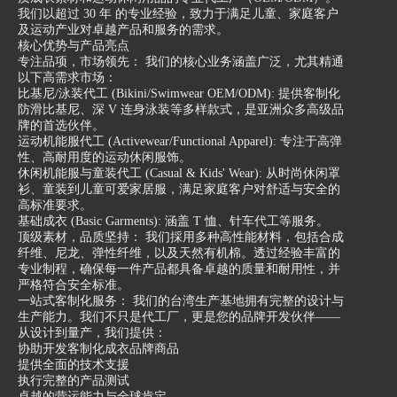
我们以超过 30 年 的专业经验，致力于满足儿童、家庭客户
及运动产业对卓越产品和服务的需求。
核心优势与产品亮点
专注品项，市场领先： 我们的核心业务涵盖广泛，尤其精通
以下高需求市场：
比基尼/泳装代工 (Bikini/Swimwear OEM/ODM): 提供客制化
防滑比基尼、深 V 连身泳装等多样款式，是亚洲众多高级品
牌的首选伙伴。
运动机能服代工 (Activewear/Functional Apparel): 专注于高弹
性、高耐用度的运动休闲服饰。
休闲机能服与童装代工 (Casual & Kids' Wear): 从时尚休闲罩
衫、童装到儿童可爱家居服，满足家庭客户对舒适与安全的
高标准要求。
基础成衣 (Basic Garments): 涵盖 T 恤、针车代工等服务。
顶级素材，品质坚持： 我们採用多种高性能材料，包括合成
纤维、尼龙、弹性纤维，以及天然有机棉。透过经验丰富的
专业制程，确保每一件产品都具备卓越的质量和耐用性，并
严格符合安全标准。
一站式客制化服务： 我们的台湾生产基地拥有完整的设计与
生产能力。我们不只是代工厂，更是您的品牌开发伙伴——
从设计到量产，我们提供：
协助开发客制化成衣品牌商品
提供全面的技术支援
执行完整的产品测试
卓越的营运能力与全球肯定