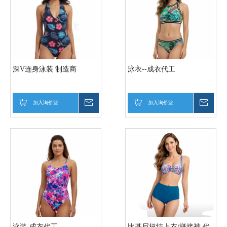
深V连身泳装 制造商
泳衣--成衣代工
加入询价篮
询价
加入询价篮
询价
泳装-成衣代工
比基尼扭结上衣/拼接裤 代