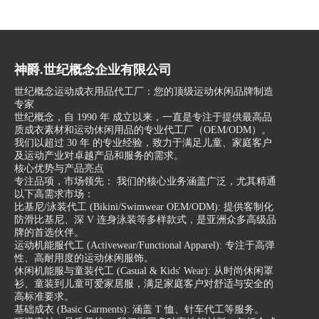
神爵.世纪概念企业有限公司
世纪概念运动成衣用品代工厂：您的顶级运动休闲品牌制造
专家
世纪概念，自 1990 年 成立以来，一直是专注于提供最高品
质成衣素材和运动休闲用品的专业代工厂（OEM/ODM）。
我们以超过 30 年 的专业经验，致力于满足儿童、家庭客户
及运动产业对卓越产品和服务的需求。
核心优势与产品亮点
专注品项，市场领先： 我们的核心业务涵盖广泛，尤其精通
以下高需求市场：
比基尼/泳装代工 (Bikini/Swimwear OEM/ODM): 提供客制化
防滑比基尼、深 V 连身泳装等多样款式，是亚洲众多高级品
牌的首选伙伴。
运动机能服代工 (Activewear/Functional Apparel): 专注于高弹
性、高耐用度的运动休闲服饰。
休闲机能服与童装代工 (Casual & Kids' Wear): 从时尚休闲罩
衫、童装到儿童可爱家居服，满足家庭客户对舒适与安全的
高标准要求。
基础成衣 (Basic Garments): 涵盖 T 恤、针车代工等服务。