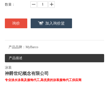
数量：
询价
加入询价篮
产品品牌：
MyBarco
产品描述
泳装
神爵世纪概念有限公司
专业
淡水泳装及服饰代工,高
优质
的泳装服饰代工
供应商
泳装-成衣代工我们很荣幸能够向您介绍我们的泳装-成衣代工服
务。作为一家专业的B2B平台，我们致力于为您提供高品质的成衣
代工服务，特别是在泳装领域。 我们的泳装-成衣代工服务涵盖了