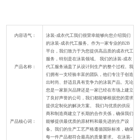
果您对我们的泳装-成衣代工服务感兴趣，请随时与我们联系。我
们期待与您合作，为您提供最优质的服务和产品。
内容语气：
正
泳装-成衣代工我们很荣幸能够向您介绍我们
式
的泳装-成衣代工服务。作为一家专业的B2B
商
平台，我们致力于为您提供高品质的成衣代工
务
服务，特别是在泳装领域。 我们的泳装-成衣
产品名称：
泳
代工服务涵盖了从设计到生产的整个过程。我
装
们拥有一支经验丰富的团队，他们专注于创造
-
出时尚、舒适且具有竞争力的泳装产品。无论
成
您是一家新兴品牌还是一家已经在市场上建立
衣
了良好声誉的公司，我们都能够根据您的需求
代
提供定制化的解决方案。 我们与优质的供应
工
商和制造商建立了长期的合作关係，确保我们
产品核心词：
泳
能够提供最优质的原材料和最先进的生产设
装
备。我们的生产工艺严格遵循国际标准，确保
-
每一件产品都符合最高的质量要求。 在泳装-