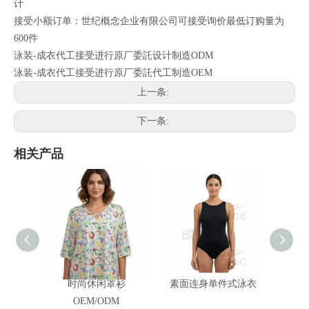
计
接受小额订单：世纪概念企业有限公司可接受询价最低订购量为
600件
泳装-成衣代工接受进行原厂委託设计制造ODM
泳装-成衣代工接受进行原厂委託代工制造OEM
上一条:
下一条:
相关产品
时尚休闲罩衫
素面连身单件式泳衣
几
OEM/ODM