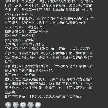
顶级素材，品质坚持： 我们採用多种高性能材料，包括合成
纤维、尼龙、弹性纤维，以及天然有机棉。透过经验丰富的
专业制程，确保每一件产品都具备卓越的质量和耐用性，并
严格符合安全标准。
一站式客制化服务： 我们的台湾生产基地拥有完整的设计与
生产能力。我们不只是代工厂，更是您的品牌开发伙伴——
从设计到量产，我们提供：
协助开发客制化成衣品牌商品
提供全面的技术支援
执行完整的产品测试
卓越的营运能力与全球肯定
我们不断扩展在台湾和亚洲各地的生产能力，大幅提高了生
产效率。这份努力使我们能以具亲和力的价格，协助客户成
功建立高级品牌地位，并赢得了亚洲各地众多客户的信赖与
认可。
正如我们的众多满意客户所言：「世纪概念是最可靠和品质
最优的生产选择和长期商业伙伴。」
携手合作，共创价值
世纪概念运动成衣用品代工厂，致力于提供终端消费者最高
价值和最高享受的成衣品质。我们高度重视客户反馈，并乐
于持续改进，确保我们能与您携手合作，共同实现更大的商
业成功。
期待与您联系，让世纪概念成为您品牌最坚实的后盾！