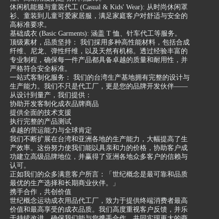
休闲机能服与童装代工 (Casual & Kids' Wear): 从时尚休闲罩
衫、童装到儿童可爱家居服，满足家庭客户对舒适与安全的
高标准要求。
基础成衣 (Basic Garments): 涵盖 T 恤、针车代工等服务。
顶级素材，品质坚持： 我们採用多种高性能材料，包括合成
纤维、尼龙、弹性纤维，以及天然有机棉。透过经验丰富的
专业制程，确保每一件产品都具备卓越的质量和耐用性，并
严格符合安全标准。
一站式客制化服务： 我们的台湾生产基地拥有完整的设计与
生产能力。我们不只是代工厂，更是您的品牌开发伙伴——
从设计到量产，我们提供：
协助开发客制化成衣品牌商品
提供全面的技术支援
执行完整的产品测试
卓越的营运能力与全球肯定
我们不断扩展在台湾和亚洲各地的生产能力，大幅提高了生
产效率。这份努力使我们能以具亲和力的价格，协助客户成
功建立高级品牌地位，并赢得了亚洲各地众多客户的信赖与
认可。
正如我们的众多满意客户所言：「世纪概念是最可靠和品质
最优的生产选择和长期商业伙伴。」
携手合作，共创价值
世纪概念运动成衣用品代工厂，致力于提供终端消费者最高
价值和最高享受的成衣品质。我们高度重视客户反馈，并乐
于持续改进，确保我们能与您携手合作，共同实现更大的商