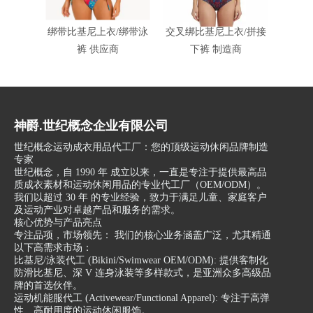
绑带比基尼上衣/绑带泳
交叉绑比基尼上衣/拼接
客制化
裤 供应商
下裤 制造商
神爵.世纪概念企业有限公司
世纪概念运动成衣用品代工厂：您的顶级运动休闲品牌制造
专家
世纪概念，自 1990 年 成立以来，一直是专注于提供最高品
质成衣素材和运动休闲用品的专业代工厂（OEM/ODM）。
我们以超过 30 年 的专业经验，致力于满足儿童、家庭客户
及运动产业对卓越产品和服务的需求。
核心优势与产品亮点
专注品项，市场领先： 我们的核心业务涵盖广泛，尤其精通
以下高需求市场：
比基尼/泳装代工 (Bikini/Swimwear OEM/ODM): 提供客制化
防滑比基尼、深 V 连身泳装等多样款式，是亚洲众多高级品
牌的首选伙伴。
运动机能服代工 (Activewear/Functional Apparel): 专注于高弹
性、高耐用度的运动休闲服饰。