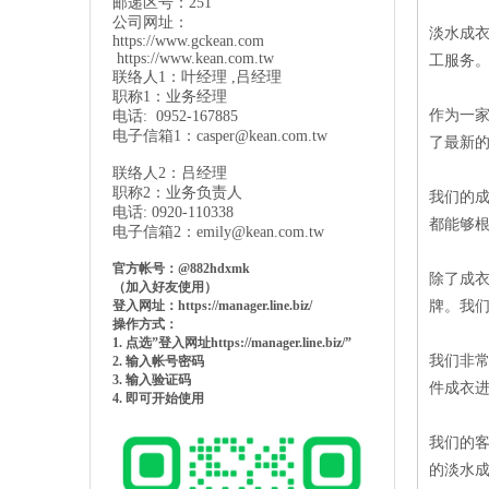
邮递区号：251
公司网址：
淡水成衣
https://www.gckean.com
https://www.kean.com
.tw
工服务
联络人1：叶经理 ,吕经理
职称1：业务经理
作为一
电话: 0952-167885
电子信箱1：
casper@kean.com.tw
了最新
联络人2：吕经理
职称2：业务负责人
我们的
电话: 0920-110338
都能够
电子信箱2：
emily@kean.com.tw
官方帐号：@882hdxmk
除了成
（加入好友使用）
登入网址：https://manager.line.biz/
牌。我
操作方式：
1. 点选”登入网址https://manager.line.biz/”
我们非常
2. 输入帐号密码
3. 输入验证码
件成衣
4. 即可开始使用
我们的
的淡水