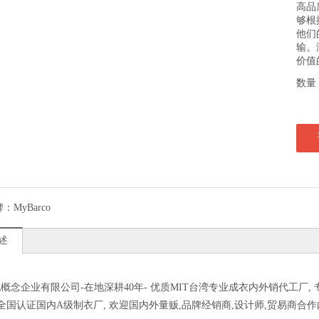
高品
够根
他们
输。
价值
数量
牌：
MyBarco
述
概念企业有限公司-在地深耕40年- 优质MIT台湾专业成衣内外销代工厂, 
获全国认证国内A级制衣厂, 欢迎国内外量贩,品牌经销商,设计师,贸易商合作