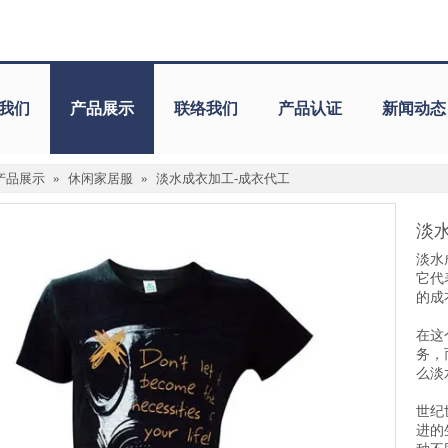
我们
产品展示
联络我们
产品认证
新闻动态
产品展示
»
休闲家居服
»
淡水成衣加工-成衣代工
淡
淡水
它代
的成
在这
务，
么淡
世纪
进的