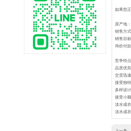
如果您
原产地
销售方
销售目
询价付款方
竞争特
品质优良：C
交货迅速：产
接受独特
多样设计
接受小额
淡水成衣
淡水成衣
上一条: