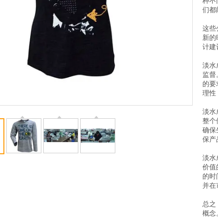
种不
们都
这些
新的
计建
淡水
监督
的要
理性
淡水
整个
确保
保产
淡水
价值
的时
并在
总之
概念