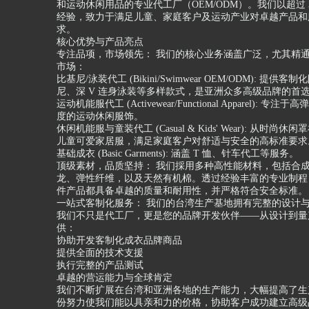
和运动休闲用品的专业代工厂（OEM/ODM）。我们以超过 3
经验，致力于满足儿童、家庭客户及运动产业对卓越产品和
求。
核心优势与产品亮点
专注品项，市场领先： 我们的核心业务涵盖广泛，尤其精
市场：
比基尼/泳装代工 (Bikini/Swimwear OEM/ODM): 提供客
尼、深 V 连身泳装等多样款式，是亚洲众多高级品牌的首
运动机能服代工 (Activewear/Functional Apparel): 专
度的运动休闲服饰。
休闲机能服与童装代工 (Casual & Kids' Wear): 从时尚
儿童可爱家居服，满足家庭客户对舒适与安全的高标准要求
基础成衣 (Basic Garments): 涵盖 T 恤、针车代工等服务。
顶级素材，品质坚持： 我们採用多种高性能材料，包括合
龙、弹性纤维，以及天然有机棉。透过经验丰富的专业制程
件产品都具备卓越的质量和耐用性，并严格符合安全标准。
一站式客制化服务： 我们的台湾生产基地拥有完整的设计
我们不只是代工厂，更是您的品牌开发伙伴——从设计到量
供：
协助开发客制化成衣品牌商品
提供全面的技术支援
执行完整的产品测试
卓越的营运能力与全球肯定
我们不断扩展在台湾和亚洲各地的生产能力，大幅提高了生
份努力使我们能以具亲和力的价格，协助客户成功建立高级