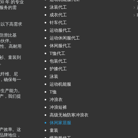
0 年 的专业
泳装代工
服务的需
成衣代工
针车代工
通以下高需求
运动服代工
制化防滑比基
运动休闲服代工
选伙伴。
休闲服代工
注于高弹性、高耐用
T恤代工
休闲罩衫、童装到
包装代工
。
护膝代工
成纤维、尼
泳装
，确保每一
运动机能服
与生产能力。
T恤
产，我们提
冲浪衣
冲浪短裤
高级无袖防寒冲浪衣
休闲家居服
产效率。这
童装
品牌地位，