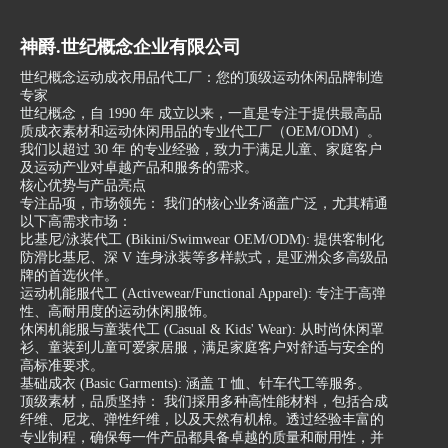
神爵.世纪概念企业有限公司
世纪概念运动成衣用品代工厂：您的顶级运动休闲品牌制造
专家
世纪概念，自 1990 年 成立以来，一直是专注于提供最高品
质成衣素材和运动休闲用品的专业代工厂（OEM/ODM）。
我们以超过 30 年 的专业经验，致力于满足儿童、家庭客户
及运动产业对卓越产品和服务的需求。
核心优势与产品亮点
专注品项，市场领先： 我们的核心业务涵盖广泛，尤其精通
以下高需求市场：
比基尼/泳装代工 (Bikini/Swimwear OEM/ODM): 提供客制化
防滑比基尼、深 V 连身泳装等多样款式，是亚洲众多高级品
牌的首选伙伴。
运动机能服代工 (Activewear/Functional Apparel): 专注于高弹
性、高耐用度的运动休闲服饰。
休闲机能服与童装代工 (Casual & Kids' Wear): 从时尚休闲罩
衫、童装到儿童可爱家居服，满足家庭客户对舒适与安全的
高标准要求。
基础成衣 (Basic Garments): 涵盖 T 恤、针车代工等服务。
顶级素材，品质坚持： 我们採用多种高性能材料，包括合成
纤维、尼龙、弹性纤维，以及天然有机棉。透过经验丰富的
专业制程，确保每一件产品都具备卓越的质量和耐用性，并