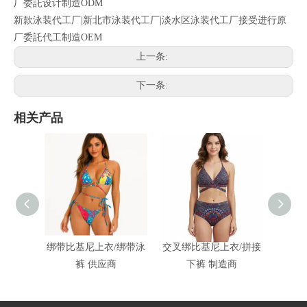
厂委託设计制造ODM
新款泳装代工厂|新北市泳装代工厂|淡水区泳装代工厂接受进行原
厂委託代工制造OEM
上一条:
下一条:
相关产品
绑带比基尼上衣/绑带泳
交叉绑比基尼上衣/拼接
客制化
裤 供应商
下裤 制造商