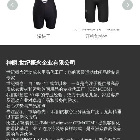
女款自行车裤 抗UV吸
男平口车裤 代工 吸湿排
吸湿
湿快干
汗机能特性
自
神爵.世纪概念企业有限公司
世纪概念运动成衣用品代工厂：您的顶级运动休闲品牌制造
专家
世纪概念，自 1990 年 成立以来，一直是专注于提供最高品
质成衣素材和运动休闲用品的专业代工厂（OEM/ODM）。
我们以超过 30 年 的专业经验，致力于满足儿童、家庭客户
及运动产业对卓越产品和服务的需求。
核心优势与产品亮点
专注品项，市场领先： 我们的核心业务涵盖广泛，尤其精通
以下高需求市场：
比基尼/泳装代工 (Bikini/Swimwear OEM/ODM): 提供客制化
防滑比基尼、深 V 连身泳装等多样款式，是亚洲众多高级品
牌的首选伙伴。
运动机能服代工 (Activewear/Functional Apparel): 专注于高弹