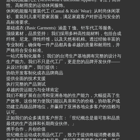
性、高耐用度的运动休闲服饰。
休闲机能服与童装代工 (Casual & Kids' Wear): 从时尚休闲罩
衫、童装到儿童可爱家居服，满足家庭客户对舒适与安全的
高标准要求。
基础成衣 (Basic Garments): 涵盖 T 恤、针车代工等服务。
顶级素材，品质坚持： 我们採用多种高性能材料，包括合成
纤维、尼龙、弹性纤维，以及天然有机棉。透过经验丰富的
专业制程，确保每一件产品都具备卓越的质量和耐用性，并
严格符合安全标准。
一站式客制化服务： 我们的台湾生产基地拥有完整的设计与
生产能力。我们不只是代工厂，更是您的品牌开发伙伴——
从设计到量产，我们提供：
协助开发客制化成衣品牌商品
提供全面的技术支援
执行完整的产品测试
卓越的营运能力与全球肯定
我们不断扩展在台湾和亚洲各地的生产能力，大幅提高了生
产效率。这份努力使我们能以具亲和力的价格，协助客户成
功建立高级品牌地位，并赢得了亚洲各地众多客户的信赖与
认可。
正如我们的众多满意客户所言：「世纪概念是最可靠和品质
最优的生产选择和长期商业伙伴。」
携手合作，共创价值
世纪概念运动成衣用品代工厂，致力于提供终端消费者最高