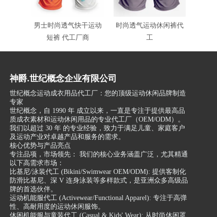
男士时尚透气快干运动
时尚透气运动休闲裤代
时尚
短裤 代工厂商
工
代工
神爵.世纪概念企业有限公司
世纪概念运动成衣用品代工厂：您的顶级运动休闲品牌制造
专家
世纪概念，自 1990 年 成立以来，一直是专注于提供最高品
质成衣素材和运动休闲用品的专业代工厂（OEM/ODM）。
我们以超过 30 年 的专业经验，致力于满足儿童、家庭客户
及运动产业对卓越产品和服务的需求。
核心优势与产品亮点
专注品项，市场领先： 我们的核心业务涵盖广泛，尤其精通
以下高需求市场：
比基尼/泳装代工 (Bikini/Swimwear OEM/ODM): 提供客制化
防滑比基尼、深 V 连身泳装等多样款式，是亚洲众多高级品
牌的首选伙伴。
运动机能服代工 (Activewear/Functional Apparel): 专注于高弹
性、高耐用度的运动休闲服饰。
休闲机能服与童装代工 (Casual & Kids' Wear): 从时尚休闲罩