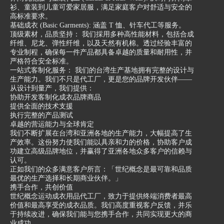
衫、童装到儿童可爱家居服，满足家庭客户对舒适与安全的
高标准要求。
基础成衣 (Basic Garments): 涵盖 T 恤、针车代工等服务。
顶级素材，品质坚持： 我们採用多种高性能材料，包括合成
纤维、尼龙、弹性纤维，以及天然有机棉。透过经验丰富的
专业制程，确保每一件产品都具备卓越的质量和耐用性，并
严格符合安全标准。
一站式客制化服务： 我们的台湾生产基地拥有完整的设计与
生产能力。我们不只是代工厂，更是您的品牌开发伙伴——
从设计到量产，我们提供：
协助开发客制化成衣品牌商品
提供全面的技术支援
执行完整的产品测试
卓越的营运能力与全球肯定
我们不断扩展在台湾和亚洲各地的生产能力，大幅提高了生
产效率。这份努力使我们能以具亲和力的价格，协助客户成
功建立高级品牌地位，并赢得了亚洲各地众多客户的信赖与
认可。
正如我们的众多满意客户所言：「世纪概念是最可靠和品质
最优的生产选择和长期商业伙伴。」
携手合作，共创价值
世纪概念运动成衣用品代工厂，致力于提供终端消费者最高
价值和最高享受的成衣品质。我们高度重视客户反馈，并乐
于持续改进，确保我们能与您携手合作，共同实现更大的商
业成功。