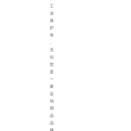
工
业
保
护
等
。
无
论
您
是
一
家
运
动
用
品
品
牌