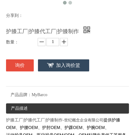
分享到：
护膝工厂|护膝代工厂|护膝制作
数量：
询价
加入询价篮
产品品牌：
MyBarco
产品描述
提供
护膝
护膝工厂|护膝代工厂|护膝制作-
世纪概念企业有限公司
OEM、护腰OEM、护肘OEM、护踝OEM、护腕OEM、
运动护具OEM、医疗护具OEM/ODM、OEM贴牌生产
代工
等服务