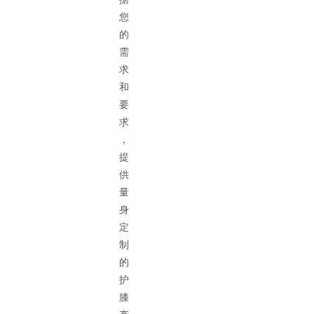
您
的
需
求
和
要
求
，
提
供
量
身
定
制
的
护
膝