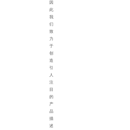
因
此
我
们
致
力
于
创
造
引
人
注
目
的
产
品
描
述