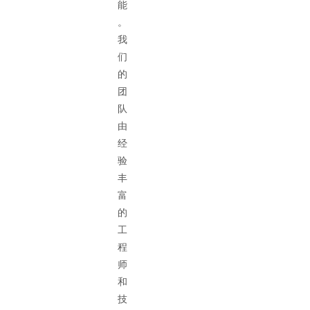
能
。
我
们
的
团
队
由
经
验
丰
富
的
工
程
师
和
技