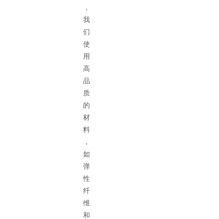
，
我
们
使
用
高
品
质
的
材
料
，
如
弹
性
纤
维
和