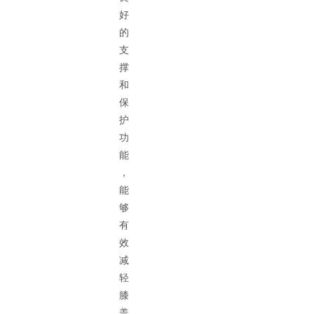
好
的
支
撑
和
保
护
功
能
，
能
够
有
效
减
轻
膝
盖