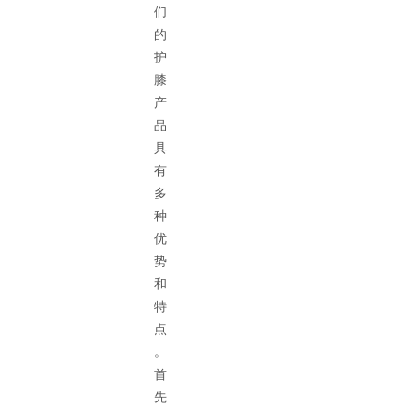
们
的
护
膝
产
品
具
有
多
种
优
势
和
特
点
。
首
先