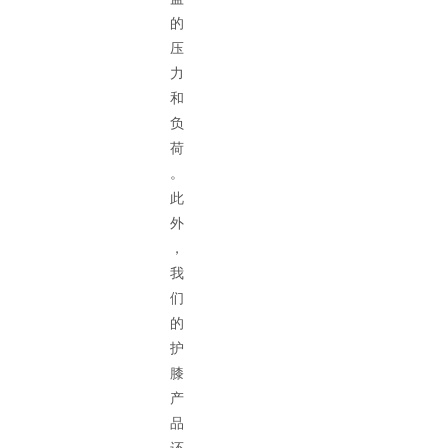
的
压
力
和
负
荷
。
此
外
，
我
们
的
护
膝
产
品