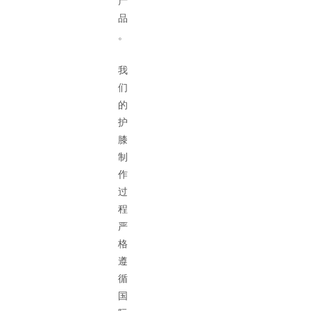
产
品
。
我
们
的
护
膝
制
作
过
程
严
格
遵
循
国