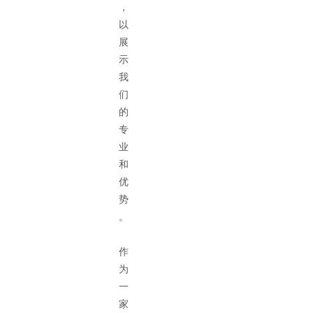
，
以
展
示
我
们
的
专
业
和
优
势
。
作
为
一
家