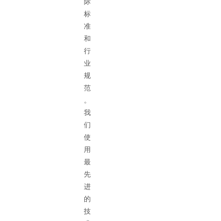
际
标
准
和
行
业
规
范
。
我
们
使
用
最
先
进
的
技