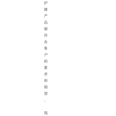
护
膝
产
品
都
符
合
客
户
的
要
求
和
期
望
。
我