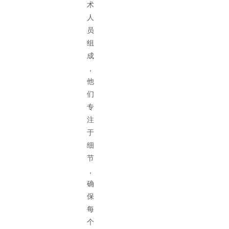
术
人
员
组
成
，
他
们
专
注
于
细
节
，
确
保
每
个