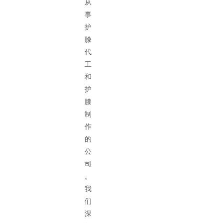
从
事
护
膝
代
工
和
护
膝
制
作
的
公
司
。
我
们
深