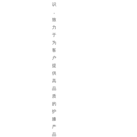
识
，
致
力
于
为
客
户
提
供
高
品
质
的
护
膝
产
品