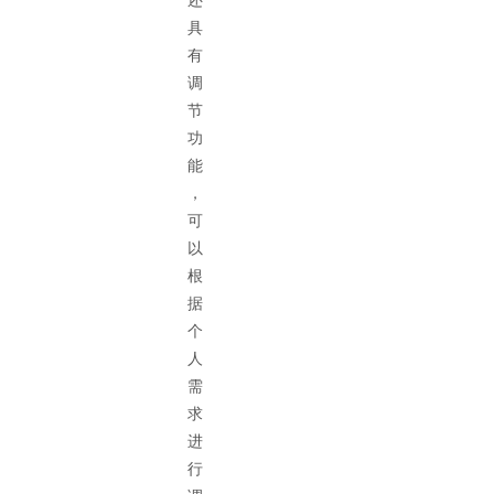
还
具
有
调
节
功
能
，
可
以
根
据
个
人
需
求
进
行