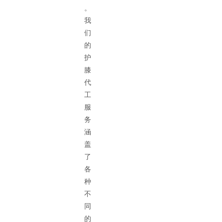
。
我
们
的
护
膝
代
工
服
务
涵
盖
了
各
种
不
同
的