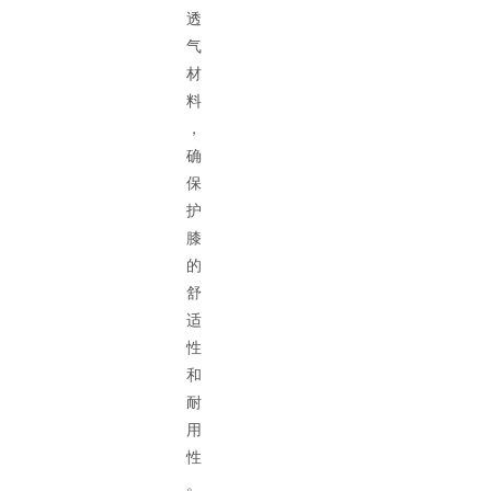
透
气
材
料
，
确
保
护
膝
的
舒
适
性
和
耐
用
性
。