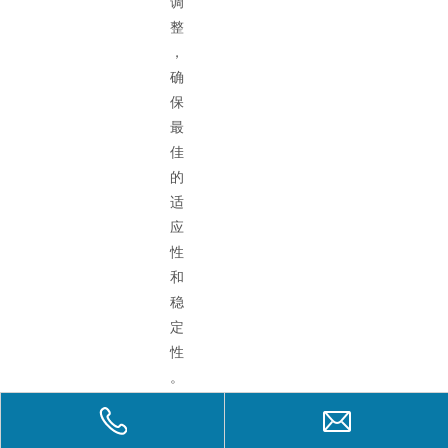
调
整
，
确
保
最
佳
的
适
应
性
和
稳
定
性
。
我