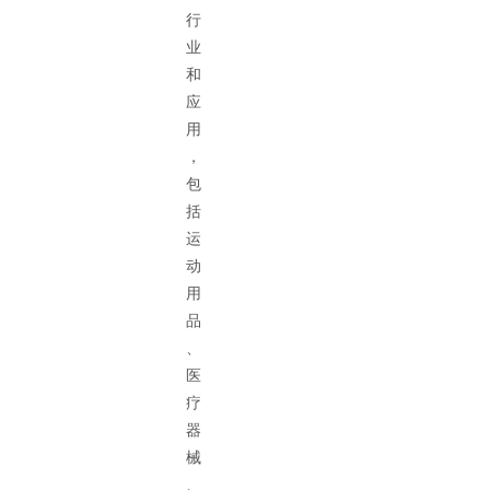
行
业
和
应
用
，
包
括
运
动
用
品
、
医
疗
器
械
、