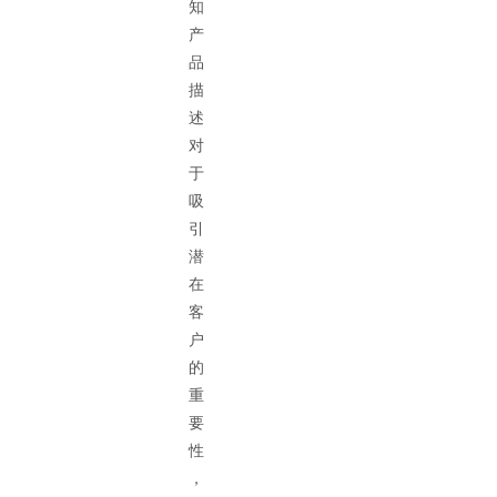
知
产
品
描
述
对
于
吸
引
潜
在
客
户
的
重
要
性
，