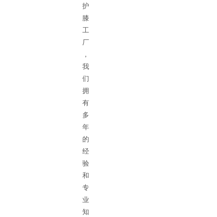
护
膝
工
厂
，
我
们
拥
有
多
年
的
经
验
和
专
业
知