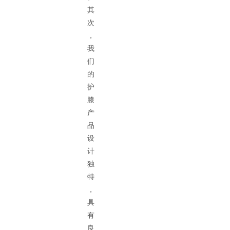
其
次
，
我
们
的
护
膝
产
品
设
计
独
特
，
具
有
良