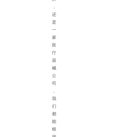
，
还
是
一
家
医
疗
器
械
公
司
，
我
们
都
能
根
据