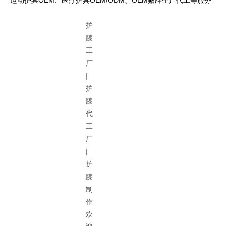
护
膝
工
厂
|
护
膝
代
工
厂
|
护
膝
制
作
欢