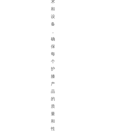
术
和
设
备
，
确
保
每
个
护
膝
产
品
的
质
量
和
性