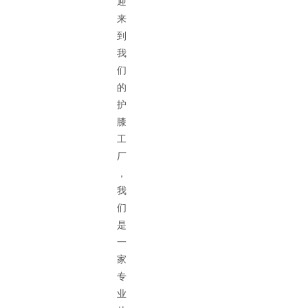
迎
来
到
我
们
的
护
膝
工
厂
，
我
们
是
一
家
专
业