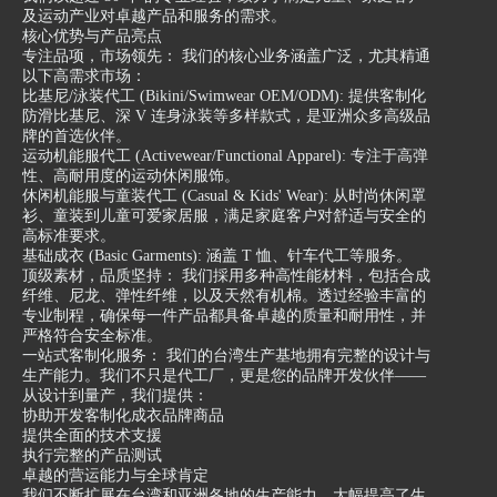
及运动产业对卓越产品和服务的需求。
核心优势与产品亮点
专注品项，市场领先： 我们的核心业务涵盖广泛，尤其精通
以下高需求市场：
比基尼/泳装代工 (Bikini/Swimwear OEM/ODM): 提供客制化
防滑比基尼、深 V 连身泳装等多样款式，是亚洲众多高级品
牌的首选伙伴。
运动机能服代工 (Activewear/Functional Apparel): 专注于高弹
性、高耐用度的运动休闲服饰。
休闲机能服与童装代工 (Casual & Kids' Wear): 从时尚休闲罩
衫、童装到儿童可爱家居服，满足家庭客户对舒适与安全的
高标准要求。
基础成衣 (Basic Garments): 涵盖 T 恤、针车代工等服务。
顶级素材，品质坚持： 我们採用多种高性能材料，包括合成
纤维、尼龙、弹性纤维，以及天然有机棉。透过经验丰富的
专业制程，确保每一件产品都具备卓越的质量和耐用性，并
严格符合安全标准。
一站式客制化服务： 我们的台湾生产基地拥有完整的设计与
生产能力。我们不只是代工厂，更是您的品牌开发伙伴——
从设计到量产，我们提供：
协助开发客制化成衣品牌商品
提供全面的技术支援
执行完整的产品测试
卓越的营运能力与全球肯定
我们不断扩展在台湾和亚洲各地的生产能力，大幅提高了生