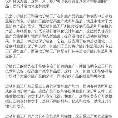
议和解决方案。这样一来，客户可以获得符合其需求和期望的产
品，提高其运动体验和效果。
总之，护膝代工和运动护膝工厂在护膝产品的生产和供应中扮演着
重要的角色。护膝代工能够提高生产效率和品质，满足市场对于大
量护膝产品的需求。而运动护膝工厂则能够提供高品质和可靠性的
产品，并根据客户的需求进行客制化设计和生产。这些优势使得护
膝产品能够更好地保护和支撑膝盖，提高运动者的运动体验和效
果。护膝是一种运动保护装备，它被广泛应用于各种运动领域，以
提供对膝盖的保护和支撑。护膝代工是指将护膝的制造委託给专业
工厂进行生产。而运动护膝工厂则是专门从事运动护膝的制造和供
应的工厂。
护膝代工的优势在于能够专注于护膝的生产，并且借助专业工厂的
技术和设备，提高生产效率和品质。这样一来，护膝代工能够满足
市场对于大量护膝产品的需求，同时确保产品的质量和可靠性。
运动护膝工厂则是通过自身的研发和生产能力，提供各种类型和款
式的运动护膝产品。这些产品不仅能够提供膝盖的保护和支撑，还
能够根据客户的需求进行客制化设计和生产。这意味着客户可以根
据自己的喜好和需求，选择不同的材料、款式和功能，以满足其个
性化的需求。
运动护膝工厂的产品具有高品质和可靠性，这是通过严格的质量控