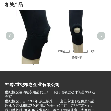
相关产品
护膝新北市工厂|护膝淡
护膝工厂|护膝代工厂|护
护膝工
水区工厂|护膝大台北工
膝制作
膝
厂
神爵.世纪概念企业有限公司
世纪概念运动成衣用品代工厂：您的顶级运动休闲品牌制造
专家
世纪概念，自 1990 年 成立以来，一直是专注于提供最高品
质成衣素材和运动休闲用品的专业代工厂（OEM/ODM）。
我们以超过 30 年 的专业经验，致力于满足儿童、家庭客户