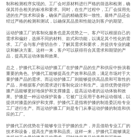
制和检测程序实现的。工厂会对原材料进行严格的筛选和检测，确
保其符合相关的标准和要求。同时，在生产过程中，工厂会採用先
进的生产技术和设备，确保产品的精确度和一致性。最终产品还会
经过严格的检测和测试，以确保其品质和性能达到客户的期望。
运动护膝工厂的客制化服务也是其优势之一。客户可以根据自己的
需求和偏好，选择不同的材料、款式和功能，以满足其个性化的需
求。工厂会与客户密切合作，了解其需求和要求，并提供专业的建
议和解决方案。这样一来，客户可以获得符合其需求和期望的产
品，提高其运动体验和效果。
总之，护膝代工和运动护膝工厂在护膝产品的生产和供应中扮演着
重要的角色。护膝代工能够提高生产效率和品质，满足市场对于大
量护膝产品的需求。而运动护膝工厂则能够提供高品质和可靠性的
产品，并根据客户的需求进行客制化设计和生产。这些优势使得护
膝产品能够更好地保护和支撑膝盖，提高运动者的运动体验和效
果。护膝是一种运动保护装备，它被广泛应用于各种运动领域，以
提供对膝盖的保护和支撑。护膝代工是指将护膝的制造委託给专业
工厂进行生产。而运动护膝工厂则是专门从事运动护膝的制造和供
应的工厂。
护膝代工的优势在于能够专注于护膝的生产，并且借助专业工厂的
技术和设备，提高生产效率和品质。这样一来，护膝代工能够满足