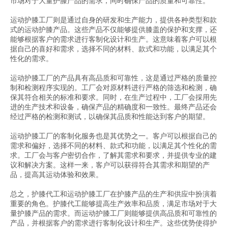
市场对于大量护膝产品的需求，同时确保产品的质量和可靠性。
运动护膝工厂则是通过自身的研发和生产能力，提供各种类型和款
式的运动护膝产品。这些产品不仅能够提供膝盖的保护和支撑，还
能够根据客户的需求进行客制化设计和生产。这意味着客户可以根
据自己的喜好和需求，选择不同的材料、款式和功能，以满足其个
性化的需求。
运动护膝工厂的产品具有高品质和可靠性，这是通过严格的质量控
制和检测程序实现的。工厂会对原材料进行严格的筛选和检测，确
保其符合相关的标准和要求。同时，在生产过程中，工厂会採用先
进的生产技术和设备，确保产品的精确度和一致性。最终产品还会
经过严格的检测和测试，以确保其品质和性能达到客户的期望。
运动护膝工厂的客制化服务也是其优势之一。客户可以根据自己的
需求和偏好，选择不同的材料、款式和功能，以满足其个性化的需
求。工厂会与客户密切合作，了解其需求和要求，并提供专业的建
议和解决方案。这样一来，客户可以获得符合其需求和期望的产
品，提高其运动体验和效果。
总之，护膝代工和运动护膝工厂在护膝产品的生产和供应中扮演着
重要的角色。护膝代工能够提高生产效率和品质，满足市场对于大
量护膝产品的需求。而运动护膝工厂则能够提供高品质和可靠性的
产品，并根据客户的需求进行客制化设计和生产。这些优势使得护