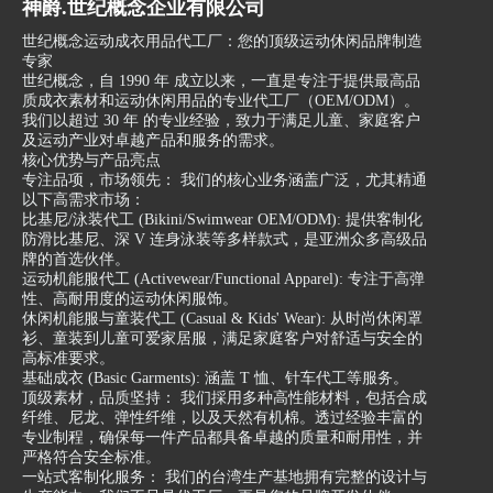
同的产品类别，包括男装、
进的包装和成衣生产技术，
神爵.世纪概念企业有限公司
女装、儿童服装等。我们拥
能够提供高品质的产品。无
世纪概念运动成衣用品代工厂：您的顶级运动休闲品牌制造
有先进的生产设备和技术，
论是包装还是成衣，他们都
专家
世纪概念，自 1990 年 成立以来，一直是专注于提供最高品
能够根据客户的要求进行生
能够根据客户的需求进行设
质成衣素材和运动休闲用品的专业代工厂（OEM/ODM）。
产和包装。我们的团队由经
计和制造，确保产品符合客
我们以超过 30 年 的专业经验，致力于满足儿童、家庭客户
及运动产业对卓越产品和服务的需求。
验丰富的专业人士组成，他
户的要求。
核心优势与产品亮点
们具有丰富的行业知识和技
其次，淡水包装代工-成衣
专注品项，市场领先： 我们的核心业务涵盖广泛，尤其精通
能，能够确保产品的质量和
代工还拥有丰富的经验和专
以下高需求市场：
比基尼/泳装代工 (Bikini/Swimwear OEM/ODM): 提供客制化
交货时间。
业知识。他们的团队由一群
防滑比基尼、深 V 连身泳装等多样款式，是亚洲众多高级品
在成衣包装代工的过程中，
经过训练和熟练的专业人员
牌的首选伙伴。
运动机能服代工 (Activewear/Functional Apparel): 专注于高弹
我们注重细节和品质控制。
组成，能够处理各种不同类
性、高耐用度的运动休闲服饰。
我们使用高品质的材料和先
型的包装和成衣项目。无论
休闲机能服与童装代工 (Casual & Kids' Wear): 从时尚休闲罩
进的技术，确保产品的外观
是大型企业还是小型企业，
衫、童装到儿童可爱家居服，满足家庭客户对舒适与安全的
高标准要求。
和质感符合客户的要求。我
他们都能够提供专业的服
基础成衣 (Basic Garments): 涵盖 T 恤、针车代工等服务。
们还提供个性化的包装设计
务，确保产品的质量和交货
顶级素材，品质坚持： 我们採用多种高性能材料，包括合成
和印刷服务，以满足客户对
时间。
纤维、尼龙、弹性纤维，以及天然有机棉。透过经验丰富的
专业制程，确保每一件产品都具备卓越的质量和耐用性，并
品牌形象的要求。
此外，淡水包装代工-成衣
严格符合安全标准。
我们的成衣代工服务不仅仅
代工还能够提供客制化的服
一站式客制化服务： 我们的台湾生产基地拥有完整的设计与