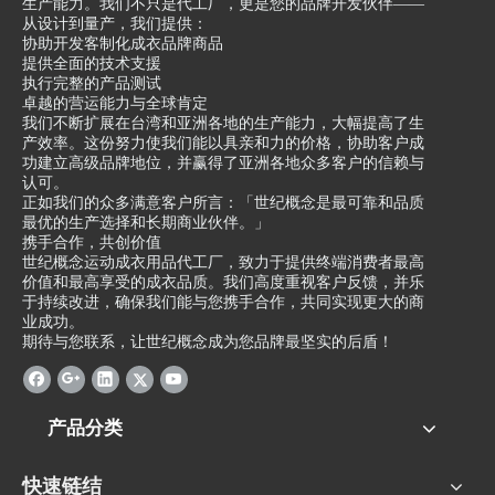
生产能力。我们不只是代工厂，更是您的品牌开发伙伴——
是生产和包装，我们还提供
务。他们能够根据客户的需
从设计到量产，我们提供：
一系列的增值服务。我们可
求和要求进行设计和制造，
协助开发客制化成衣品牌商品
以协助客户进行产品设计和
确保产品符合客户的品牌形
提供全面的技术支援
执行完整的产品测试
开发，提供市场调研和竞争
象和市场需求。无论是包装
卓越的营运能力与全球肯定
分析等服务，以帮助客户在
还是成衣，他们都能够提供
我们不断扩展在台湾和亚洲各地的生产能力，大幅提高了生
产效率。这份努力使我们能以具亲和力的价格，协助客户成
竞争激烈的市场中取得优
独特的解决方案，帮助客户
功建立高级品牌地位，并赢得了亚洲各地众多客户的信赖与
势。
在竞争激烈的市场中脱颖而
认可。
我们的客户包括各种不同规
出。
正如我们的众多满意客户所言：「世纪概念是最可靠和品质
最优的生产选择和长期商业伙伴。」
模的企业，从初创公司到国
淡水包装代工-成衣代工的
携手合作，共创价值
际知名品牌。无论客户的规
专业和优势使他们成为许多
世纪概念运动成衣用品代工厂，致力于提供终端消费者最高
价值和最高享受的成衣品质。我们高度重视客户反馈，并乐
模如何，我们都致力于为他
企业的首选合作伙伴。无论
于持续改进，确保我们能与您携手合作，共同实现更大的商
们提供最优质的服务和产
是需要包装还是成衣代工的
业成功。
品。
企业，他们都能够提供高品
期待与您联系，让世纪概念成为您品牌最坚实的后盾！
新北市成衣包装代工-成衣
质的产品和专业的服务。他
代工是您在成衣产业中的值
们的客户包括各种不同行业
得信赖的合作伙伴。我们将
的企业，如食品、化妆品、
产品分类
继续努力提供卓越的服务，
电子产品等。
以满足客户的需求并实现共
总之，淡水包装代工-成衣
快速链结