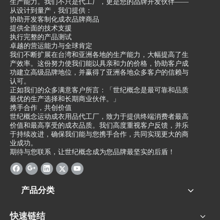
生产能力。我们不只是代工厂，更是您的品牌开发伙伴——
大规模生产，他们都能够确
经济的优势，能够以更低的
从设计到量产，我们提供：
保产品的交付时间和品质。
成本进行生产，从而降低了
协助开发客制化成衣品牌商品
针车代工厂的产品不仅在国
企业的生产成本。同时，代
提供全面的技术支援
执行完整的产品测试
内市场上有很高的评价，还
工厂商承担了生产过程中的
卓越的营运能力与全球肯定
出口到世界各地。他们的产
风险，如原材料供应不稳
我们不断扩展在台湾和亚洲各地的生产能力，大幅提高了生
产效率。这份努力使我们能以具亲和力的价格，协助客户成
品以其精湛的工艺和高品质
定、生产线问题等，使企业
功建立高级品牌地位，并赢得了亚洲各地众多客户的信赖与
而受到客户的青睐。无论是
能够更加专注于核心业务，
认可。
纺织品还是皮革制品，他们
提高竞争力。
正如我们的众多满意客户所言：「世纪概念是最可靠和品质
最优的生产选择和长期商业伙伴。」
都能够根据客户的要求提供
针车代工-成衣代工的应用
携手合作，共创价值
不同的材料和设计。他们的
范围广泛，不仅适用于大型
世纪概念运动成衣用品代工厂，致力于提供终端消费者最高
价值和最高享受的成衣品质。我们高度重视客户反馈，并乐
产品广泛应用于时尚、家
企业，也适用于中小型企业
于持续改进，确保我们能与您携手合作，共同实现更大的商
居、汽车等领域，为客户带
和初创企业。对于大型企业
业成功。
来了舒适和美观的体验。
来说，针车代工-成衣代工
期待与您联系，让世纪概念成为您品牌最坚实的后盾！
新北市针车代工、北部针车
能够帮助其提高生产效率，
代工和淡水针车代工等地区
降低成本，并且能够快速应
的代工厂以其优质的产品和
对市场需求的变化。对于中
产品分类
优秀的服务而赢得了客户的
小型企业和初创企业来说，
信任和支持。他们不仅能够
针车代工-成衣代工能够帮
快速链结