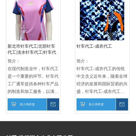
新北市针车代工|北部针车
针车代工-成衣代工
代工|淡水针车代工|针车代
工
简介：
简介：
在现代制造业中，针车代工
针车代工-成衣代工的传统
是一个重要的环节。针车代
中文含义近年来，随着全球
工厂通常提供各种针车产品
经济的发展和国际贸易的兴
的制造和加工服务，以满足
盛，针车代工-成衣代工这
客户的需求。其中，新北市
一概念在商业领域中变得越
加入询价篮
询价
加入询价篮
询价
针车代工、北部针车代工和
来越重要。针车代工-成衣
淡水针车代工等地区的代工
代工是指将制衣过程中的各
厂以其专业的技术和高品质
个环节外包给专业的代工厂
的产品而闻名。
商，以提高生产效率和降低