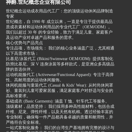
针车代工厂的主要业务是根
成本。这一商业模式的兴
神爵.世纪概念企业有限公司
据客户的要求和设计图纸，
起，为许多企业带来了巨大
世纪概念运动成衣用品代工厂：您的顶级运动休闲品牌制造
生产和加工各种针车产品。
的商机和发展空间。
专家
世纪概念，自 1990 年 成立以来，一直是专注于提供最高品
这些产品包括各种纺织品、
世纪概念企业有限公司针车
质成衣素材和运动休闲用品的专业代工厂（OEM/ODM）。
皮革制品、车辆内饰品、家
代工-成衣代工的核心在于
我们以超过 30 年 的专业经验，致力于满足儿童、家庭客户
及运动产业对卓越产品和服务的需求。
居用品等。针车代工厂拥有
专业化和效率化。代工厂商
核心优势与产品亮点
先进的生产设备和技术，能
通常拥有先进的生产设备和
专注品项，市场领先： 我们的核心业务涵盖广泛，尤其精通
够确保产品的精确度和质
技术，能够快速高效地完成
以下高需求市场：
比基尼/泳装代工 (Bikini/Swimwear OEM/ODM): 提供客制化
量。
各种制衣工序。同时，代工
防滑比基尼、深 V 连身泳装等多样款式，是亚洲众多高级品
世纪概念企业有限公司新北
厂商还拥有丰富的经验和专
牌的首选伙伴。
运动机能服代工 (Activewear/Functional Apparel): 专注于高弹
市针车代工、北部针车代工
业知识，能够提供全方位的
性、高耐用度的运动休闲服饰。
和淡水针车代工等地区的代
服务，从设计到生产再到品
休闲机能服与童装代工 (Casual & Kids' Wear): 从时尚休闲罩
工厂在针车产业中具有丰富
质控制，确保产品的品质和
衫、童装到儿童可爱家居服，满足家庭客户对舒适与安全的
高标准要求。
的经验和专业知识。他们的
交货期。
基础成衣 (Basic Garments): 涵盖 T 恤、针车代工等服务。
团队由经验丰富的技术人员
针车代工-成衣代工的优势
顶级素材，品质坚持： 我们採用多种高性能材料，包括合成
和工匠组成，能够根据客户
不仅体现在生产效率上，还
纤维、尼龙、弹性纤维，以及天然有机棉。透过经验丰富的
专业制程，确保每一件产品都具备卓越的质量和耐用性，并
的需求提供定制化的解决方
体现在成本控制和风险分担
严格符合安全标准。
案。无论是小批量生产还是
上。代工厂商通常拥有规模
一站式客制化服务： 我们的台湾生产基地拥有完整的设计与