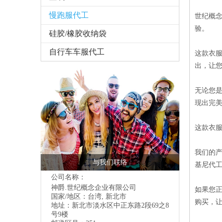
慢跑服代工
世纪概
验。
硅胶/橡胶收纳袋
自行车车服代工
这款衣
出，让
无论您
现出完
这款衣
我们的
与我们联络
基尼代
公司名称：
神爵.世纪概念企业有限公司
如果您
国家/地区：台湾, 新北市
购买，
地址：
新北市淡水区中正东路2段69之8
号9楼