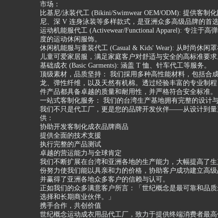
市场：
比基尼/泳装代工 (Bikini/Swimwear OEM/ODM): 提供客
尼、深 V 连身泳装等多样款式，是亚洲众多高级品牌的首
运动机能服代工 (Activewear/Functional Apparel): 专
度的运动休闲服饰。
休闲机能服与童装代工 (Casual & Kids' Wear): 从时尚
儿童可爱家居服，满足家庭客户对舒适与安全的高标准要求
基础成衣 (Basic Garments): 涵盖 T 恤、针车代工等服务。
顶级素材，品质坚持： 我们採用多种高性能材料，包括合
龙、弹性纤维，以及天然有机棉。透过经验丰富的专业制程
件产品都具备卓越的质量和耐用性，并严格符合安全标准。
一站式客制化服务： 我们的台湾生产基地拥有完整的设计
我们不只是代工厂，更是您的品牌开发伙伴——从设计到量
供：
协助开发客制化成衣品牌商品
提供全面的技术支援
执行完整的产品测试
卓越的营运能力与全球肯定
我们不断扩展在台湾和亚洲各地的生产能力，大幅提高了生
份努力使我们能以具亲和力的价格，协助客户成功建立高级
并赢得了亚洲各地众多客户的信赖与认可。
正如我们的众多满意客户所言：「世纪概念是最可靠和品质
选择和长期商业伙伴。」
携手合作，共创价值
世纪概念运动成衣用品代工厂，致力于提供终端消费者最高