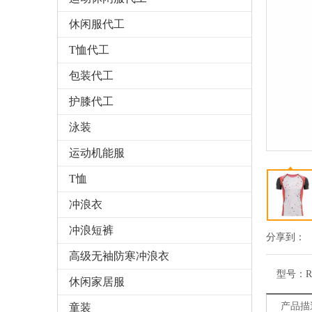
休闲服代工
T恤代工
包装代工
护膝代工
泳装
运动机能服
T恤
冲浪衣
冲浪短裤
分享到：
高级无袖防寒冲浪衣
型号：
R
休闲家居服
产品描
童装