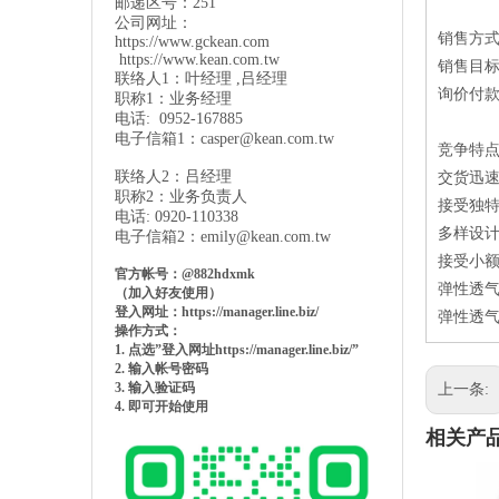
邮递区号：251
公司网址：
销售方
https://www.gckean.com
https://www.kean.com
.tw
销售目
联络人1：叶经理 ,吕经理
询价付款方
职称1：业务经理
电话: 0952-167885
电子信箱1：
casper@kean.com.tw
竞争特
联络人2：吕经理
交货迅速：产
职称2：业务负责人
接受独特
电话: 0920-110338
多样设计
电子信箱2：
emily@kean.com.tw
接受小额
官方帐号：@882hdxmk
弹性透气
（加入好友使用）
登入网址：https://manager.line.biz/
弹性透气
操作方式：
1. 点选”登入网址https://manager.line.biz/”
2. 输入帐号密码
3. 输入验证码
上一条:
4. 即可开始使用
相关产