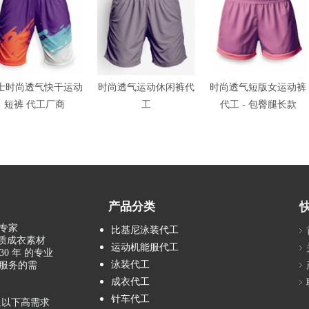
士时尚透气快干运动
时尚透气运动休闲裤代
时尚透气短版女运动裤
短裤 代工厂商
工
代工 - 包臀腿长款
产品分类
专家
比基尼泳装代工
品质成衣素材
运动机能服代工
0 年 的专业
泳装代工
服务的需
成衣代工
针车代工
通以下高需求