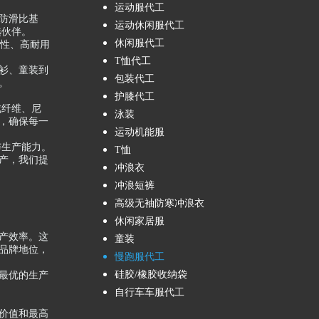
运动服代工
制化防滑比基
运动休闲服代工
选伙伴。
休闲服代工
注于高弹性、高耐用
T恤代工
休闲罩衫、童装到
包装代工
。
护膝代工
成纤维、尼
泳装
，确保每一
运动机能服
与生产能力。
T恤
产，我们提
冲浪衣
冲浪短裤
高级无袖防寒冲浪衣
休闲家居服
产效率。这
童装
品牌地位，
慢跑服代工
硅胶/橡胶收纳袋
最优的生产
自行车车服代工
价值和最高