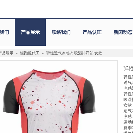
我们
产品展示
联络我们
产品认证
新闻动态
产品展示
»
慢跑服代工
»
弹性透气凉感衣 吸湿排汗衫 女款
弹
弹性
透气
凉感
弹性
吸湿
女款
透气
凉感
运动
夏季