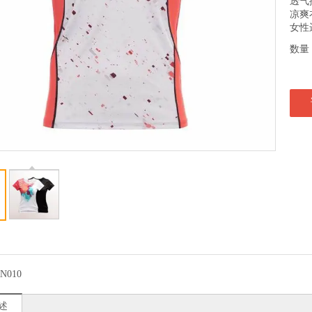
透气
凉爽
女性
数量
N010
述