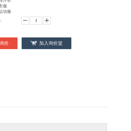
排汗衣
衣服
运动服
：
询价
加入询价篮