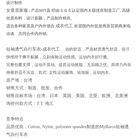
设计制作
女童居家服
, 产品MIT及 经由ＳＧＳ认证国内Ａ级优良制造工厂, 高级
丝质布料，设计新颖，产品制作精良,
适合各种家居及户内外场合.
成衣代工
欢迎国内外批发商及贸易商来电
洽谈 共同合作内外销。
短袖透气自行车衣-成衣代工
、动的舒适，严选材质透气舒适，排汗
快维持干爽不黏腻，立刻体验运动快感。运动内衣好疗癒。
完整包覆支撑，运动不晃动。提昇运动效能，无后顾之忧。高弹力内衣
伸展舒适不压迫。款式: 女性运动服饰,
瑜珈服
, 运动内衣。
原产地：台湾
销售方式：制造、批发、合作
销售目标市场：台湾、日本、英国、美国、北亚、欧洲、北美洲
询价付款方式：T.T. 电汇
竞争特点
品质优良：Cotton, Nylon, polyester spandex制造的MyBarco短袖透
气自行车衣