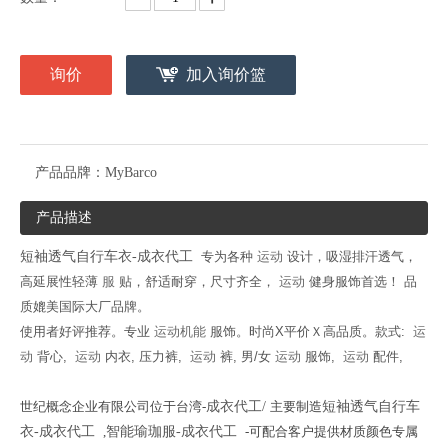
询价
加入询价篮
产品品牌：
MyBarco
产品描述
短袖透气自行车衣-成衣代工
专为各种
运动
设计，吸湿排汗透气，
高延展性轻薄
服
贴，舒适耐穿，尺寸齐全，
运动
健身服饰首选！ 品
质媲美国际大厂品牌。
使用者好评推荐。专业
运动机能
服饰。时尚X平价Ｘ高品质。款式:
运
动
背心,
运动
内衣, 压力裤,
运动
裤, 男/女
运动
服饰,
运动
配件,
世纪概念企业有限公司位于台湾-
成衣代工/
主要制造
短袖透气自行车
衣-成衣代工
,
智能瑜珈服-成衣代工
-可配合客户提供材质颜色专属