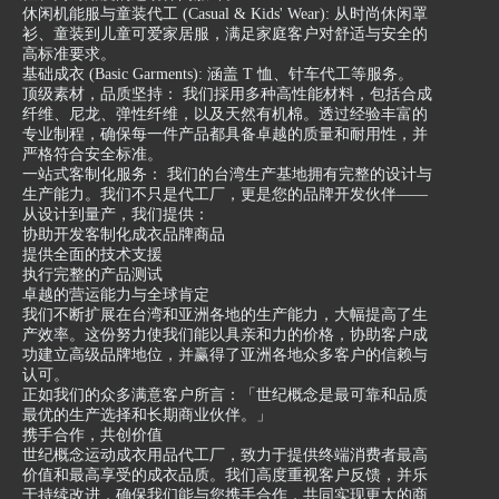
休闲机能服与童装代工 (Casual & Kids' Wear): 从时尚休闲罩
衫、童装到儿童可爱家居服，满足家庭客户对舒适与安全的
高标准要求。
基础成衣 (Basic Garments): 涵盖 T 恤、针车代工等服务。
顶级素材，品质坚持： 我们採用多种高性能材料，包括合成
纤维、尼龙、弹性纤维，以及天然有机棉。透过经验丰富的
专业制程，确保每一件产品都具备卓越的质量和耐用性，并
严格符合安全标准。
一站式客制化服务： 我们的台湾生产基地拥有完整的设计与
生产能力。我们不只是代工厂，更是您的品牌开发伙伴——
从设计到量产，我们提供：
协助开发客制化成衣品牌商品
提供全面的技术支援
执行完整的产品测试
卓越的营运能力与全球肯定
我们不断扩展在台湾和亚洲各地的生产能力，大幅提高了生
产效率。这份努力使我们能以具亲和力的价格，协助客户成
功建立高级品牌地位，并赢得了亚洲各地众多客户的信赖与
认可。
正如我们的众多满意客户所言：「世纪概念是最可靠和品质
最优的生产选择和长期商业伙伴。」
携手合作，共创价值
世纪概念运动成衣用品代工厂，致力于提供终端消费者最高
价值和最高享受的成衣品质。我们高度重视客户反馈，并乐
于持续改进，确保我们能与您携手合作，共同实现更大的商