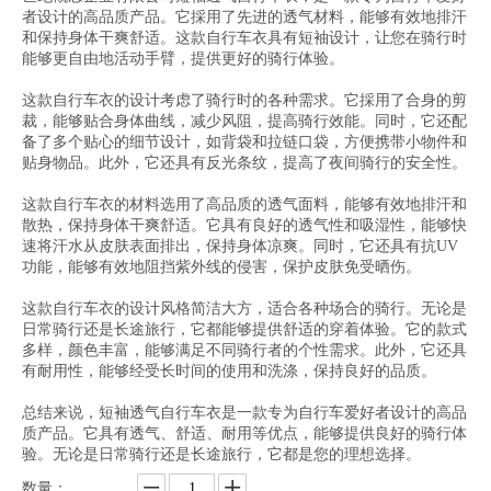
者设计的高品质产品。它採用了先进的透气材料，能够有效地排汗
和保持身体干爽舒适。这款自行车衣具有短袖设计，让您在骑行时
能够更自由地活动手臂，提供更好的骑行体验。
这款自行车衣的设计考虑了骑行时的各种需求。它採用了合身的剪
裁，能够贴合身体曲线，减少风阻，提高骑行效能。同时，它还配
备了多个贴心的细节设计，如背袋和拉链口袋，方便携带小物件和
贴身物品。此外，它还具有反光条纹，提高了夜间骑行的安全性。
这款自行车衣的材料选用了高品质的透气面料，能够有效地排汗和
散热，保持身体干爽舒适。它具有良好的透气性和吸湿性，能够快
速将汗水从皮肤表面排出，保持身体凉爽。同时，它还具有抗UV
功能，能够有效地阻挡紫外线的侵害，保护皮肤免受晒伤。
这款自行车衣的设计风格简洁大方，适合各种场合的骑行。无论是
日常骑行还是长途旅行，它都能够提供舒适的穿着体验。它的款式
多样，颜色丰富，能够满足不同骑行者的个性需求。此外，它还具
有耐用性，能够经受长时间的使用和洗涤，保持良好的品质。
总结来说，短袖透气自行车衣是一款专为自行车爱好者设计的高品
质产品。它具有透气、舒适、耐用等优点，能够提供良好的骑行体
验。无论是日常骑行还是长途旅行，它都是您的理想选择。
数量：