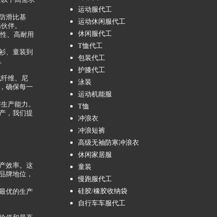
运动服代工
制化防滑比基
运动休闲服代工
选伙伴。
休闲服代工
注于高弹性、高耐用
T恤代工
休闲罩衫、童装到
包装代工
。
护膝代工
成纤维、尼
泳装
，确保每一
运动机能服
与生产能力。
T恤
产，我们提
冲浪衣
冲浪短裤
高级无袖防寒冲浪衣
休闲家居服
产效率。这
童装
品牌地位，
慢跑服代工
硅胶/橡胶收纳袋
最优的生产
自行车车服代工