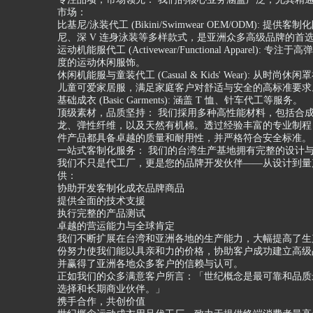
市场：
比基尼/泳装代工 (Bikini/Swimwear OEM/ODM): 提供客
尼、深 V 连身泳装等多样款式，是亚洲众多高级品牌的首
运动机能服代工 (Activewear/Functional Apparel): 专
度的运动休闲服饰。
休闲机能服与童装代工 (Casual & Kids' Wear): 从时尚
儿童可爱家居服，满足家庭客户对舒适与安全的高标准要求
基础成衣 (Basic Garments): 涵盖 T 恤、针车代工等服务。
顶级素材，品质坚持： 我们採用多种高性能材料，包括合
龙、弹性纤维，以及天然有机棉。透过经验丰富的专业制程
件产品都具备卓越的质量和耐用性，并严格符合安全标准。
一站式客制化服务： 我们的台湾生产基地拥有完整的设计
我们不只是代工厂，更是您的品牌开发伙伴——从设计到量
供：
协助开发客制化成衣品牌商品
提供全面的技术支援
执行完整的产品测试
卓越的营运能力与全球肯定
我们不断扩展在台湾和亚洲各地的生产能力，大幅提高了生
份努力使我们能以具亲和力的价格，协助客户成功建立高级
并赢得了亚洲各地众多客户的信赖与认可。
正如我们的众多满意客户所言：「世纪概念是最可靠和品质
选择和长期商业伙伴。」
携手合作，共创价值